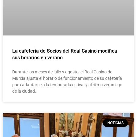
La cafetería de Socios del Real Casino modifica
sus horarios en verano
Durante los meses de julio y agosto, el Real Casino de
Murcia ajusta el horario de funcionamiento de su cafetería
para adaptarse a la temporada estival y al ritmo veraniego
de la ciudad.
NOTICIAS