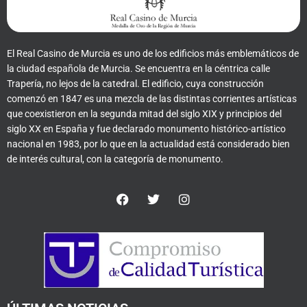
El Real Casino de Murcia es uno de los edificios más emblemáticos de
la ciudad española de Murcia. Se encuentra en la céntrica calle
Trapería, no lejos de la catedral. El edificio, cuya construcción
comenzó en 1847 es una mezcla de las distintas corrientes artísticas
que coexistieron en la segunda mitad del siglo XIX y principios del
siglo XX en España y fue declarado monumento histórico-artístico
nacional en 1983, por lo que en la actualidad está considerado bien
de interés cultural, con la categoría de monumento.
F
T
I
a
w
n
c
i
s
e
t
t
b
t
a
o
e
g
o
r
r
k
a
m