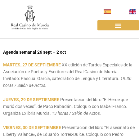
Ir
al
contenido
EL REAL CASINO
ALQUILER SALAS
Agenda semanal 26 sept – 2 oct
MARTES, 27 DE SEPTIEMBR
E
XX edición de Tardes Especiales de la
Asociación de Poetas y Escritores del Real Casino de Murcia.
Invitado: Pascual García, catedrático de Lengua y Literatura.
19.30
horas / Salón de Actos.
JUEVES, 29 DE SEPTIEMBRE
Presentación del libro “El Héroe que
murió dos veces”, de Paco Rabadán. Coloquio con Isabel Franco.
Organiza Exlibris Murcia.
13 horas / Salón de Actos.
VIERNES, 30 DE SEPTIEMBRE
Presentación del libro “El asesinato de
Liberty Valance», de Eduardo Torres-Dulce. Coloquio con Pedro