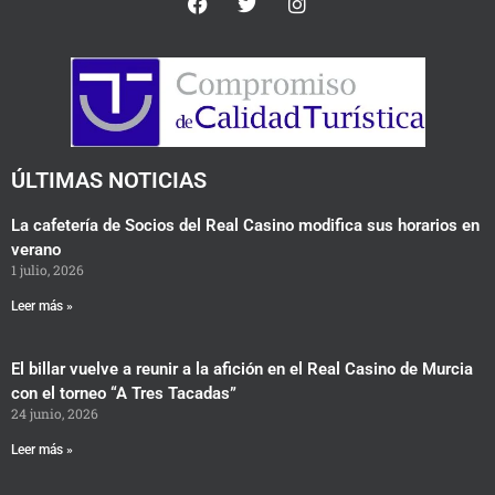
a
w
n
c
i
s
e
t
t
b
t
a
o
e
g
o
r
r
k
a
m
ÚLTIMAS NOTICIAS
La cafetería de Socios del Real Casino modifica sus horarios en
verano
1 julio, 2026
Leer más »
El billar vuelve a reunir a la afición en el Real Casino de Murcia
con el torneo “A Tres Tacadas”
24 junio, 2026
Leer más »