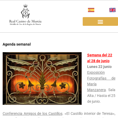
Ir
al
contenido
EL REAL CASINO
ALQUILER SALAS
Agenda semanal
Semana del 22
al 28 de junio
Lunes 22 junio
Exposición
Fotografías de
María
Manzanera
. Sala
Alta / Hasta el 25
de junio.
Conferencia Amigos de los Castillos
. «El Castillo interior de Teresa»,