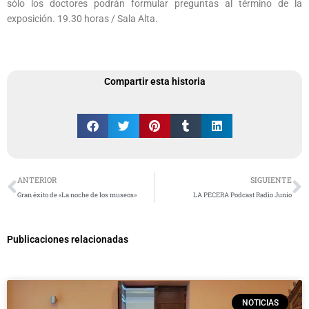
sólo los doctores podrán formular preguntas al término de la
exposición. 19.30 horas / Sala Alta.
Compartir esta historia
Ant
S
ANTERIOR
SIGUIENTE
Gran éxito de «La noche de los museos»
LA PECERA Podcast Radio Junio
Publicaciones relacionadas
NOTICIAS