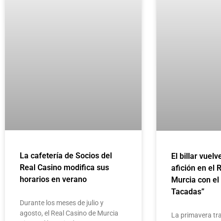
La cafetería de Socios del
El billar vuelv
Real Casino modifica sus
afición en el 
horarios en verano
Murcia con el
Tacadas”
Durante los meses de julio y
agosto, el Real Casino de Murcia
La primavera tra