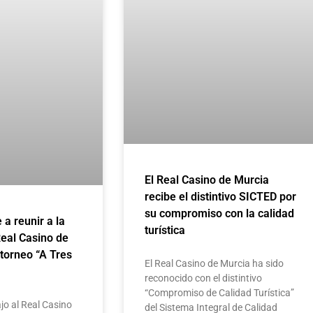
El Real Casino de Murcia
recibe el distintivo SICTED por
su compromiso con la calidad
e a reunir a la
turística
Real Casino de
 torneo “A Tres
El Real Casino de Murcia ha sido
reconocido con el distintivo
“Compromiso de Calidad Turística”
jo al Real Casino
del Sistema Integral de Calidad