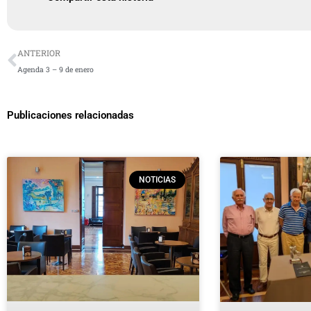
Ant
ANTERIOR
Agenda 3 – 9 de enero
Publicaciones relacionadas
NOTICIAS