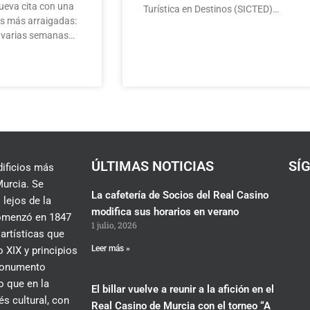
ueva cita con una
Turística en Destinos (SICTED)…
as más arraigadas:
te varias semanas…
ÚLTIMAS NOTICIAS
SÍ
dificios más
urcia. Se
La cafetería de Socios del Real Casino
 lejos de la
modifica sus horarios en verano
 comenzó en 1847
1 julio, 2026
 artísticas que
Leer más »
 XIX y principios
 monumento
lo que en la
El billar vuelve a reunir a la afición en el
és cultural, con
Real Casino de Murcia con el torneo “A